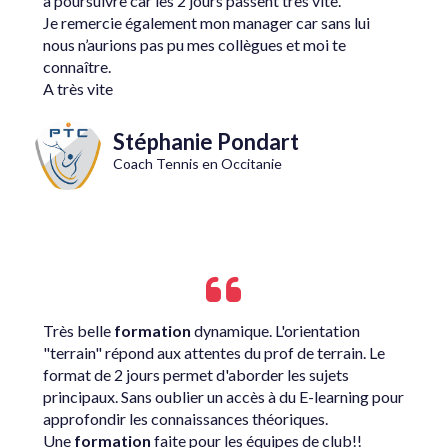
à poursuivre car les 2 jours passent très vite.
Je remercie également mon manager car sans lui
nous n’aurions pas pu mes collègues et moi te
connaître.
A très vite
Stéphanie Pondart
Coach Tennis en Occitanie
Très belle
formation
dynamique. L'orientation
"terrain" répond aux attentes du prof de terrain. Le
format de 2 jours permet d'aborder les sujets
principaux. Sans oublier un accès à du E-learning pour
approfondir les connaissances théoriques.
Une
formation
faite pour les équipes de club!!